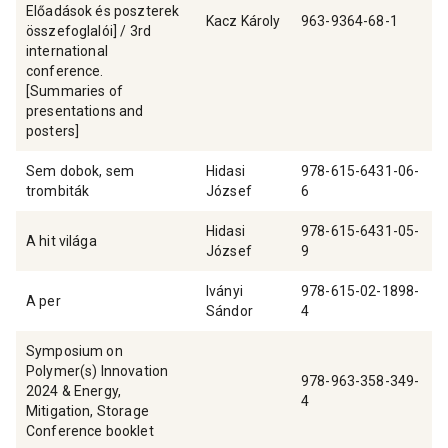
Előadások és poszterek
Kacz Károly
963-9364-68-1
összefoglalói] / 3rd
international
conference.
[Summaries of
presentations and
posters]
Sem dobok, sem
Hidasi
978-615-6431-06-
trombiták
József
6
Hidasi
978-615-6431-05-
A hit világa
József
9
Iványi
978-615-02-1898-
A per
Sándor
4
Symposium on
Polymer(s) Innovation
978-963-358-349-
2024 & Energy,
4
Mitigation, Storage
Conference booklet