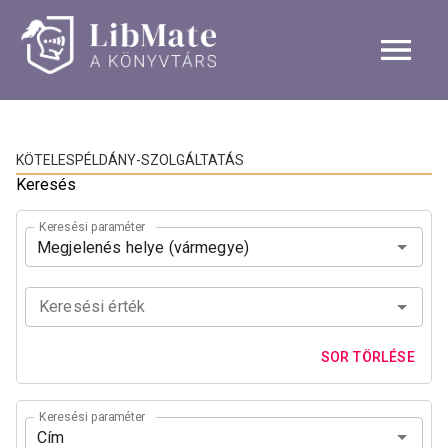
Navigated to Kötelespéldány-szolgáltatás | OSZK Köteles Irod
KÖTELESPÉLDÁNY-SZOLGÁLTATÁS
Keresés
Keresési paraméter
Keresési érték
SOR TÖRLÉSE
Keresési paraméter