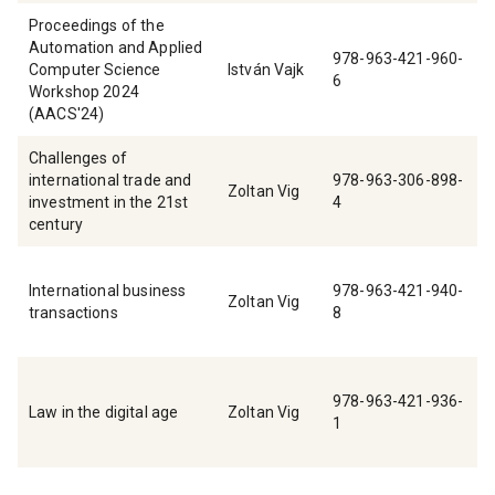
Proceedings of the
Automation and Applied
978-963-421-960-
Computer Science
István Vajk
6
Workshop 2024
(AACS'24)
Challenges of
international trade and
978-963-306-898-
Zoltan Vig
investment in the 21st
4
century
International business
978-963-421-940-
Zoltan Vig
transactions
8
978-963-421-936-
Law in the digital age
Zoltan Vig
1